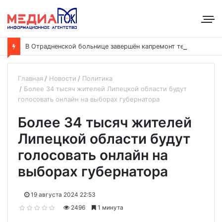
В
Отрадненской больнице завершён капремонт терапевтического корпуса
Главная
Новости
Политика
Более 34 тысяч жителей Липецкой области будут
голосовать онлайн на выборах губернатора
Более 34 тысяч жителей
Липецкой области будут
голосовать онлайн на
выборах губернатора
19 августа 2024 22:53
2496
1 минута